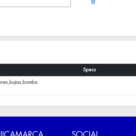
Specs
ores,bujias,bomba
 JICAMARCA
SOCIAL