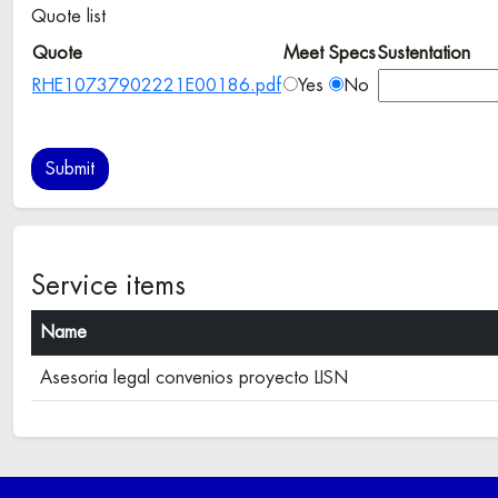
Quote list
Quote
Meet Specs
Sustentation
RHE10737902221E00186.pdf
Yes
No
Service items
Name
Asesoria legal convenios proyecto LISN