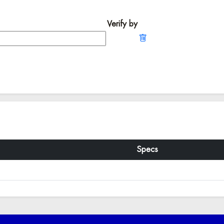
Verify by
Specs