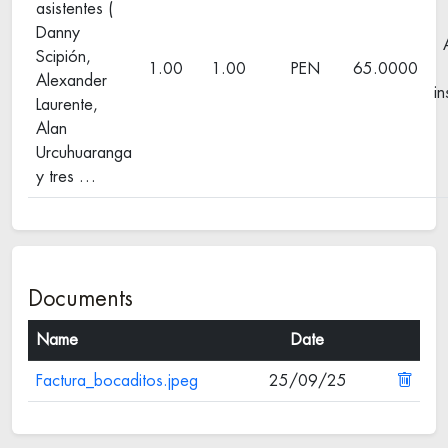
asistentes (
Danny
Scipión,
1.00
1.00
PEN
65.0000
Alexander
in
Laurente,
Alan
Urcuhuaranga
y tres …
Documents
Name
Date
Factura_bocaditos.jpeg
25/09/25