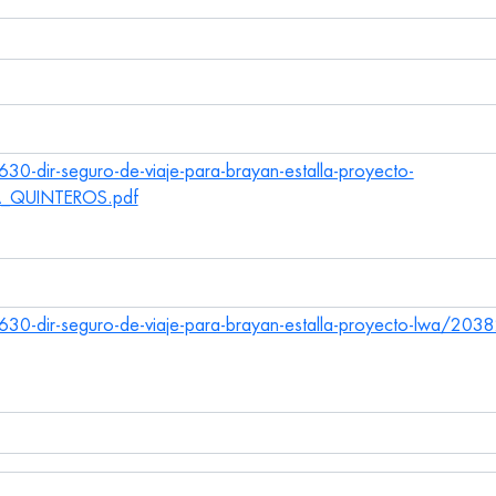
0-dir-seguro-de-viaje-para-brayan-estalla-proyecto-
A_QUINTEROS.pdf
30-dir-seguro-de-viaje-para-brayan-estalla-proyecto-lwa/20