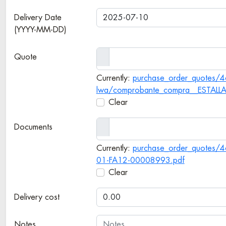
Delivery Date
(YYYY-MM-DD)
Quote
Currently:
purchase_order_quotes/463
lwa/comprobante_compra__ESTALL
Clear
Documents
Currently:
purchase_order_quotes/46
01-FA12-00008993.pdf
Clear
Delivery cost
Notes