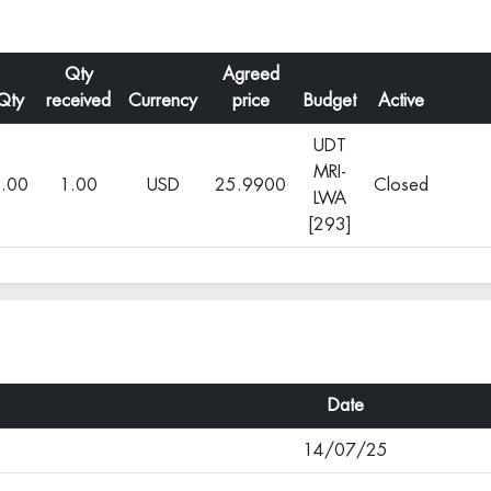
Qty
Agreed
Qty
received
Currency
price
Budget
Active
UDT
MRI-
.00
1.00
USD
25.9900
Closed
LWA
[293]
Date
14/07/25