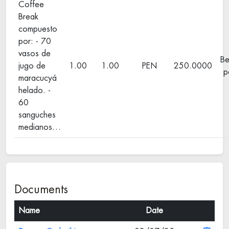
Coffee
Break
compuesto
por: - 70
vasos de
Be
jugo de
1.00
1.00
PEN
250.0000
p
maracucyá
helado. -
60
sanguches
medianos…
Documents
Name
Date