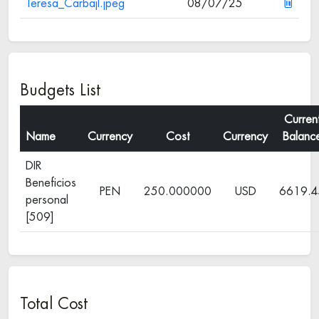
Teresa_Carbajl.jpeg
08/07/25
Budgets List
Curren
Name
Currency
Cost
Currency
Balanc
DIR
Beneficios
PEN
250.000000
USD
6619.4
personal
[509]
Total Cost