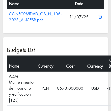
Name
Date
CONFORMIDAD_OS_N_106-
11/07/25
2025_ANCESR.pdf
Budgets List
C
Name
Currency
Cost
Currency
B
ADM
Mantenimiento
de mobiliario
PEN
8573.000000
USD
-
y edificación
[123]