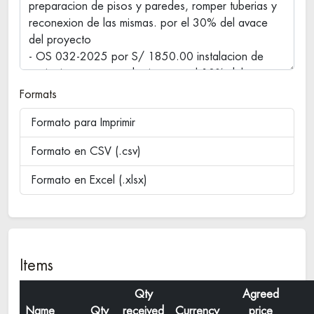
Formats
Formato para Imprimir
Formato en CSV (.csv)
Formato en Excel (.xlsx)
Items
Qty
Agreed
Name
Qty
received
Currency
price