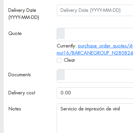
Delivery Date
(YYYY-MM-DD)
Quote
Currently:
purchase_order_quotes/40
mst16/BARCANEGROUP_N280824-
Clear
Documents
Delivery cost
Notes