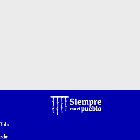
Tube
kedin