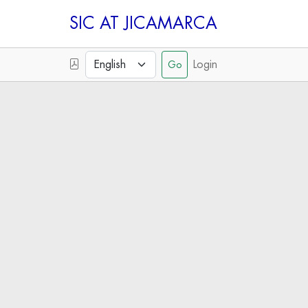
SIC
Login