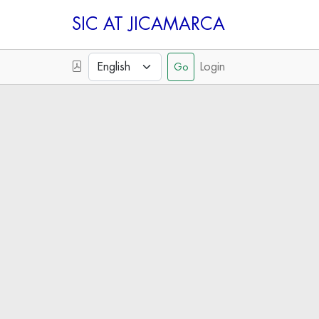
SIC
Login