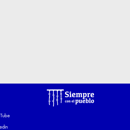
Tube
kedin